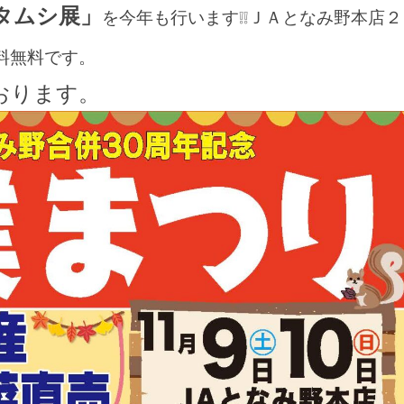
タムシ展」
を今年も行います❕❕ＪＡとなみ野本店２
料無料です。
おります。