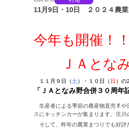
2024.10.10
その他
11月9日・10日 ２０２４
今年も開催！
ＪＡとなみ
１１月９日（
土
）・１０日（
日
）の
「ＪＡとなみ野合併３０周年記
生産者による季節の農産物直売🥬や日
スにキッチンカーが集まります。庄川
そして、昨年の農業まつりでも好評