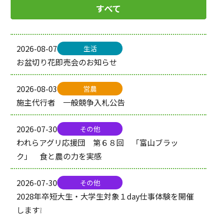
JAバンク・共済
すべて
営農
生活
2026-08-07
生活
お盆切り花即売会のお知らせ
2026-08-03
営農
施主代行者 一般競争入札公告
2026-07-30
その他
われらアグリ応援団 第６８回 「富山ブラッ
ク」 食と農の力を実感
2026-07-30
その他
2028年卒短大生・大学生対象１day仕事体験を開催
します❕