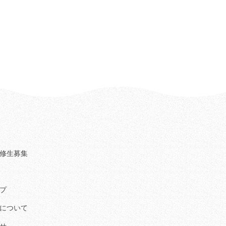
修生募集
プ
について
せ