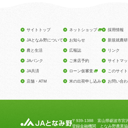
サイトトップ
ネットショップ
採用情報
JAとなみ野について
お知らせ
新規就農研
農と生活
広報誌
リンク
JAバンク
ご来店予約
サイトマッ
JA共済
ローン仮審査
このサイト
店舗・ATM
米の出荷申し込み
お問い合わ
〒939-1388 富山県砺波市宮
登録金融機関 となみ野農業