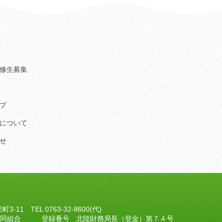
修生募集
プ
について
せ
沢町3-11
TEL 0763-32-8600(代)
協同組合 登録番号 北陸財務局長（登金）第７４号