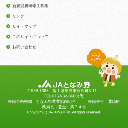
新規就農研修生募集
リンク
サイトマップ
このサイトについて
お問い合わせ
〒939-1388 富山県砺波市宮沢町3-11
TEL 0763-32-8600(代)
登録金融機関 となみ野農業協同組合 登録番号 北陸財
務局長（登金）第７４号
Copyright(C) JA-TONAMINO All rights reserved.