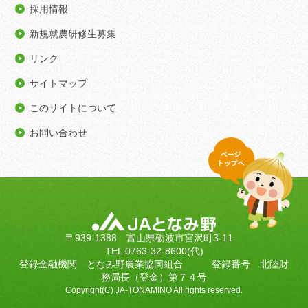
採用情報
新規就農研修生募集
リンク
サイトマップ
このサイトについて
お問い合わせ
〒939-1388 富山県砺波市宮沢町3-11
TEL 0763-32-8600(代)
登録金融機関 となみ野農業協同組合 登録番号 北陸財
務局長（登金）第７４号
Copyright(C) JA-TONAMINO All rights reserved.