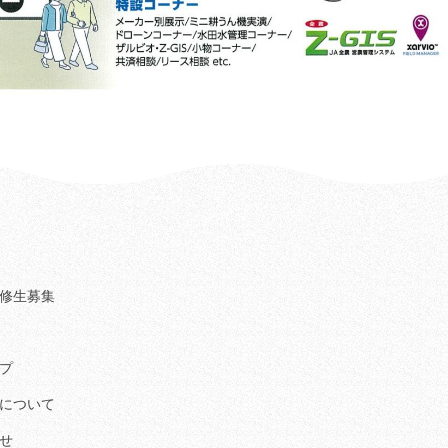
修生募集
プ
について
せ