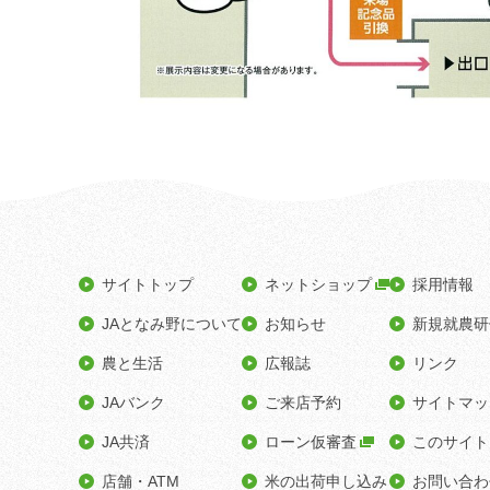
サイトトップ
ネットショップ
採用情報
JAとなみ野について
お知らせ
新規就農研
農と生活
広報誌
リンク
JAバンク
ご来店予約
サイトマッ
JA共済
ローン仮審査
このサイト
店舗・ATM
米の出荷申し込み
お問い合わ