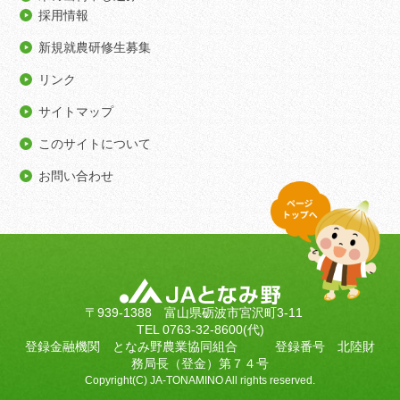
採用情報
新規就農研修生募集
リンク
サイトマップ
このサイトについて
お問い合わせ
〒939-1388 富山県砺波市宮沢町3-11
TEL 0763-32-8600(代)
登録金融機関 となみ野農業協同組合 登録番号 北陸財
務局長（登金）第７４号
Copyright(C) JA-TONAMINO All rights reserved.