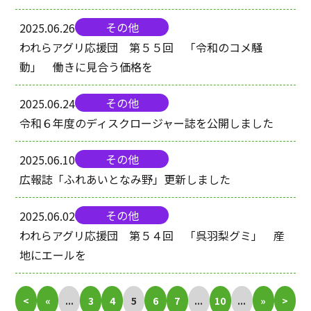
その他
2025.06.26
われらアグリ応援団 第５５回 「令和のコメ騒
動」 働きに見合う価格を
その他
2025.06.24
令和６年度のディスクロージャー誌を公開しました
その他
2025.06.10
広報誌「ふれあいとなみ野」更新しました
その他
2025.06.02
われらアグリ応援団 第５４回 「呉羽梨グミ」 産
地にエールを
<
«
...
3
4
5
6
7
...
10
...
»
>