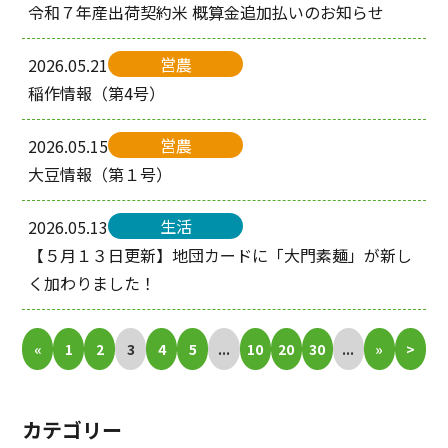
令和７年産出荷契約米 概算金追加払いのお知らせ
営農
2026.05.21
稲作情報（第4号）
営農
2026.05.15
大豆情報（第１号）
生活
2026.05.13
【５月１３日更新】地団カードに「大門素麺」が新し
く加わりました！
«
1
2
3
4
5
...
10
20
30
...
»
>
カテゴリー