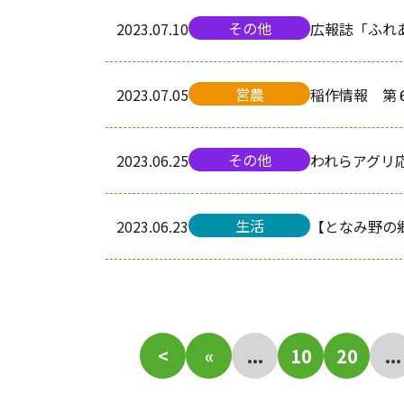
その他
2023.07.10
広報誌「ふれ
営農
2023.07.05
稲作情報 第
その他
2023.06.25
われらアグリ
生活
2023.06.23
【となみ野の
<
«
...
10
20
...