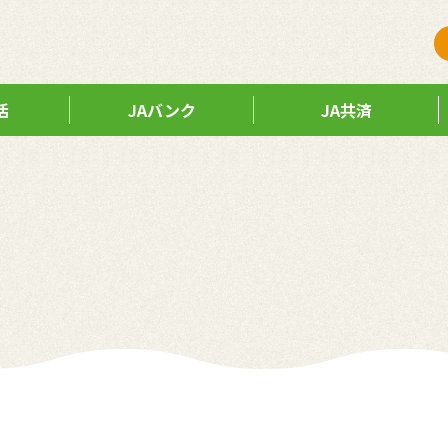
活
JAバンク
JA共済