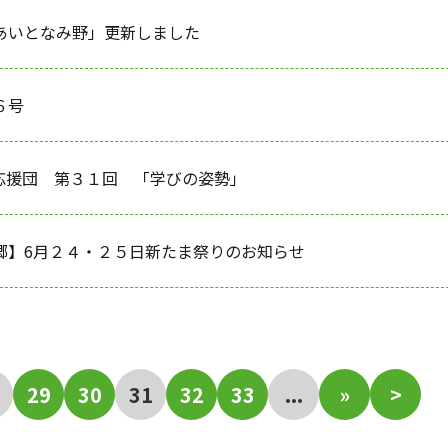
あいとなみ野」更新しました
６号
応援団 第３１回 「学びの姿勢」
郷】6月２４・２５日新たま祭りのお知らせ
29
30
31
32
33
...
»
>