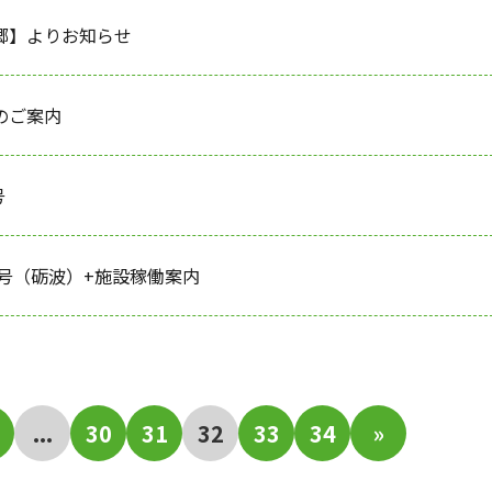
郷】よりお知らせ
のご案内
号
６号（砺波）+施設稼働案内
...
30
31
32
33
34
»