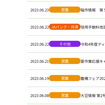
営農
2023.06.23
稲作情報 第
JAバンク・共済
2023.06.22
信用手数料改
その他
2023.06.22
令和4年度デ
営農
2023.06.21
夏作業応援キ
営農
2023.06.19
農機フェア202
営農
2023.06.08
大豆情報 第2