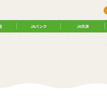
活
JAバンク
JA共済