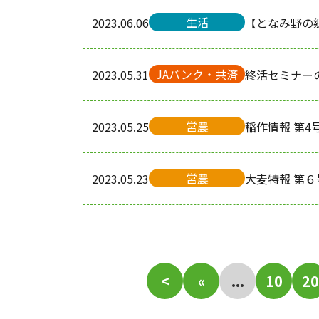
生活
2023.06.06
【となみ野の
JAバンク・共済
2023.05.31
終活セミナー
営農
2023.05.25
稲作情報 第4
営農
2023.05.23
大麦特報 第
<
«
...
10
20