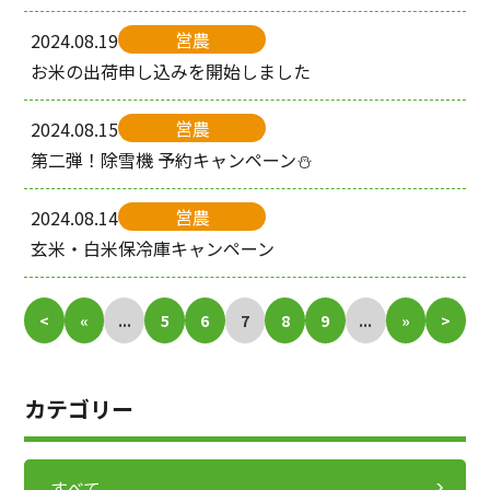
営農
2024.08.19
お米の出荷申し込みを開始しました
営農
2024.08.15
第二弾！除雪機 予約キャンペーン⛄
営農
2024.08.14
玄米・白米保冷庫キャンペーン
<
«
...
5
6
7
8
9
...
»
>
カテゴリー
すべて