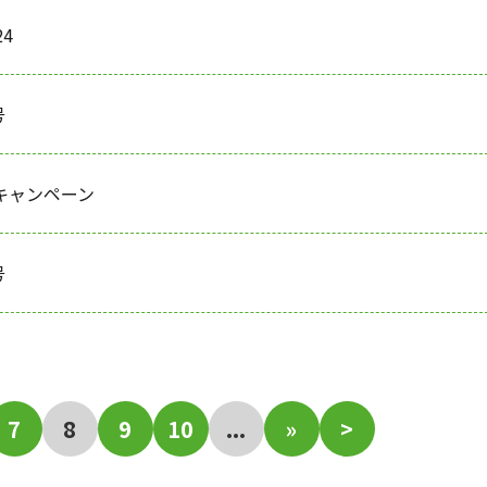
4
号
キャンペーン
号
7
8
9
10
...
»
>